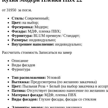
от
31950
за пог.м.
Стиль:
Современный;
Цвет:
на выбор;
Фрезеровка:
Модерн;
Фасады:
МДФ, пленка ПВХ;
Фурнитура:
BLUM премиум / Стандарт;
Размеры:
индивидуально;
Внутреннее наполнение:
индивидуально;
Рассчитать стоимость
Записаться на замер
Описание
Виды фасадов
Фурнитура
Тип расположения:
Угловой
Вытяжка:
Предусмотрена (по желанию заказчика)
Цвет:
Пыльная Роза + Белый (на выбор заказчика в ассор
Патина:
Отсутствует (возможно нанесение по желанию з
Материал фасада:
МДФ, пленка ПВХ
Виды фасадов:
Глухие фасады, фасады со стеклом
Элементы декора:
по желанию заказчика