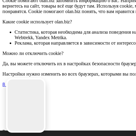
Cookie помогают olan.biz запомнить информацию о вас. Наприм
вернетесь на сайт, товары всё еще будут там. Используя cooki
понравятся. Cookie помогают olan.biz понять, что вам нравитс
Какие cookie использует olan.biz?
Статистика, которая необходима для анализа поведения н
Webtrekk, Yandex Metrika.
Реклама, которая направляется в зависимости от интерес
Можно ли отключить сookie?
Да, вы можете отключить их в настройках безопасности браузе
Настройки нужно изменить во всех браузерах, которыми вы поль
8 (960) 055-66-83
Кухни
О компании
Акции
Где купить?
Рассчитать стоимость кухни