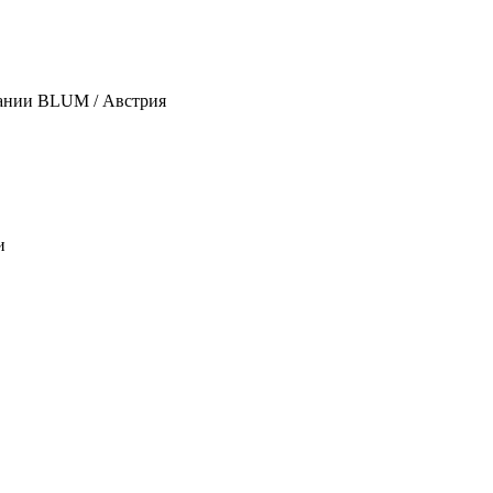
пании BLUM / Австрия
и