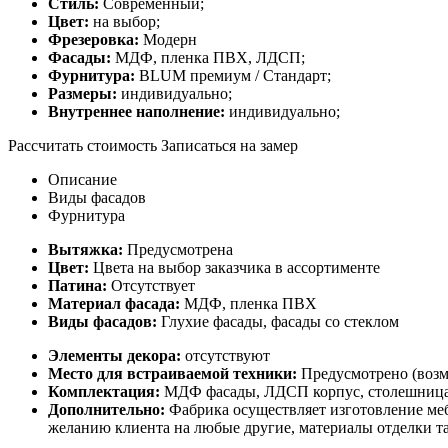
Стиль:
Современный;
Цвет:
на выбор;
Фрезеровка:
Модерн
Фасады:
МДФ, пленка ПВХ, ЛДСП;
Фурнитура:
BLUM премиум / Стандарт;
Размеры:
индивидуально;
Внутреннее наполнение:
индивидуально;
Рассчитать стоимость
Записаться на замер
Описание
Виды фасадов
Фурнитура
Вытяжка:
Предусмотрена
Цвет:
Цвета на выбор заказчика в ассортименте
Патина:
Отсутствует
Материал фасада:
МДФ, пленка ПВХ
Виды фасадов:
Глухие фасады, фасады со стеклом
Элементы декора:
отсутствуют
Место для встраиваемой техники:
Предусмотрено (возм
Комплектация:
МДФ фасады, ЛДСП корпус, столешница
Дополнительно:
Фабрика осуществляет изготовление ме
желанию клиента на любые другие, материалы отделки та