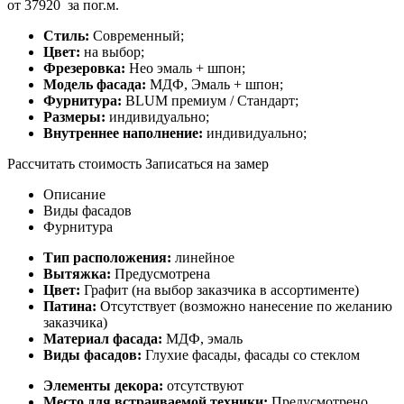
от
37920
за пог.м.
Стиль:
Современный;
Цвет:
на выбор;
Фрезеровка:
Нео эмаль + шпон;
Модель фасада:
МДФ, Эмаль + шпон;
Фурнитура:
BLUM премиум / Стандарт;
Размеры:
индивидуально;
Внутреннее наполнение:
индивидуально;
Рассчитать стоимость
Записаться на замер
Описание
Виды фасадов
Фурнитура
Тип расположения:
линейное
Вытяжка:
Предусмотрена
Цвет:
Графит (на выбор заказчика в ассортименте)
Патина:
Отсутствует (возможно нанесение по желанию
заказчика)
Материал фасада:
МДФ, эмаль
Виды фасадов:
Глухие фасады, фасады со стеклом
Элементы декора:
отсутствуют
Место для встраиваемой техники:
Предусмотрено