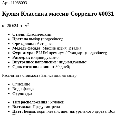
Арт. 11988093
Кухня Классика массив Сорренто #0031
2
от
26 624
за м
Стиль:
Классический;
Цвет:
на выбор (подробнее);
Фрезеровка:
Астория;
Модель фасада:
Массив ясеня, Италия;
Фурнитура:
BLUM премиум / Стандарт (подробнее);
Размеры:
индивидуально;
Внутреннее наполнение:
индивидуально;
Срок изготовления:
от 30 дней;
Рассчитать стоимость
Записаться на замер
Описание
Виды фасадов
Фурнитура
Тип расположения:
Угловой
Вытяжка:
Предусмотрена
Цвет:
Белый, коричневый, цвет натурального дерева. Во